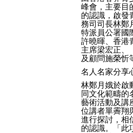
峰會，主要目
的認識，啟發
務司司長林鄭
特派員公署
國
許曉暉、香港
主席梁宏正、
及顧問施榮忻
名人名家分享
林鄭月娥於啟
同文化範疇的
藝術活動及講
位講者單霽翔
進行探討，相
的認識。「此