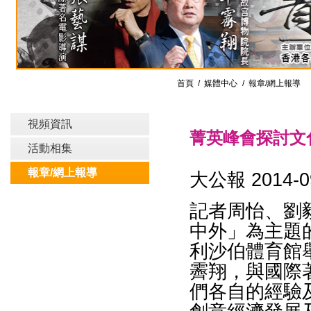
首頁
/
媒體中心
/ 報章/網上報導
視頻資訊
菁英峰會探討文
活動相集
報章/網上報導
大公報 2014-0
記者周怡、劉
中外」為主題
利沙伯體育館
霽翔，與國際
們各自的經驗